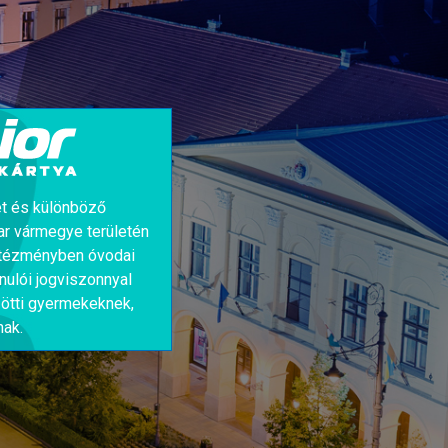
t és különböző
r vármegye területén
ntézményben óvodai
anulói jogviszonnyal
ötti gyermekeknek,
nak.