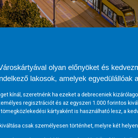
ároskártyával olyan előnyöket és kedvezm
ndelkező lakosok, amelyek egyedülállóak 
et kínál, szeretnénk ha ezeket a debreceniek kizárólago
emélyes regisztrációt és az egyszeri 1.000 forintos kiv
 tömegközlekedési kártyaként is használható lesz, a ke
iváltása csak személyesen történhet, melyre két helyen