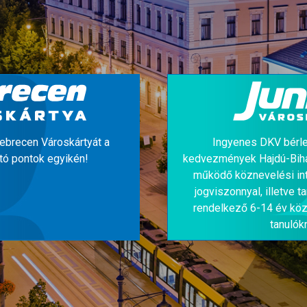
Debrecen Városkártyát a
Ingyenes DKV bérle
tó pontok egyikén!
kedvezmények Hajdú-Biha
működő köznevelési i
jogviszonnyal, illetve t
rendelkező 6-14 év köz
tanulók