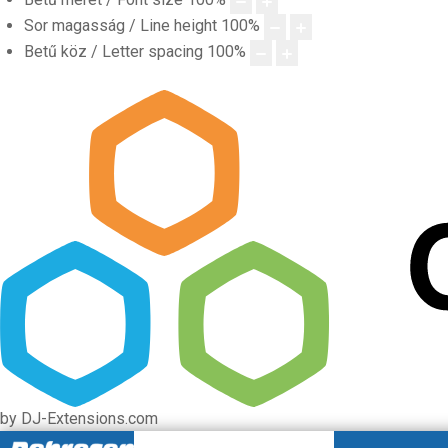
Sor magasság / Line height
100
%
Betű köz / Letter spacing
100
%
by DJ-Extensions.com