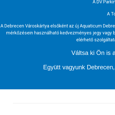
A DV Parki
A T
A Debrecen Városkártya elsőként az új Aquaticum Debre
mérkőzésein használható kedvezményes jegy vagy bérl
elérhető szolgálta
Váltsa ki Ön is
Együtt vagyunk Debrecen, 