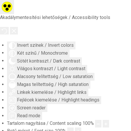
Akadálymentesítési lehetőségek / Accessibility tools
Invert színek / Invert colors
Két színű / Monochrome
Sötét kontraszt / Dark contrast
Világos kontraszt / Light contrast
Alacsony telítettség / Low saturation
Magas telítettség / High saturation
Linkek kiemelése / Highlight links
Fejlécek kiemelése / Highlight headings
Screen reader
Read mode
Tartalom nagyítása / Content scaling
100
%
Betű méret / Font size
100
%