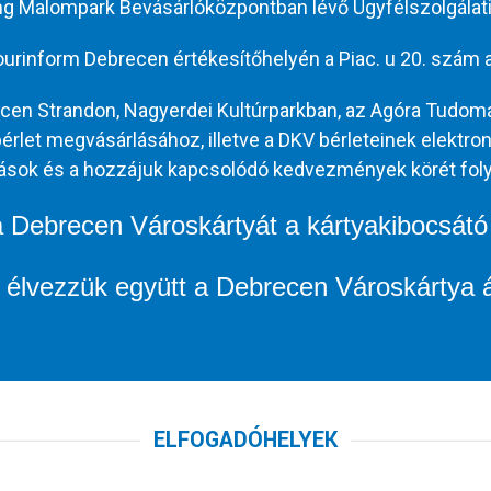
ng Malompark Bevásárlóközpontban lévő Ügyfélszolgálati
ourinform Debrecen értékesítőhelyén a Piac. u 20. szám al
cen Strandon, Nagyerdei Kultúrparkban, az Agóra Tudom
et megvásárlásához, illetve a DKV bérleteinek elektroni
tások és a hozzájuk kapcsolódó kedvezmények körét fol
 a Debrecen Városkártyát a kártyakibocsátó
élvezzük együtt a Debrecen Városkártya ált
ELFOGADÓHELYEK