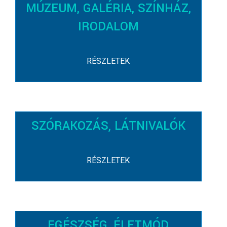
MÚZEUM, GALÉRIA, SZÍNHÁZ,
IRODALOM
RÉSZLETEK
SZÓRAKOZÁS, LÁTNIVALÓK
RÉSZLETEK
EGÉSZSÉG, ÉLETMÓD