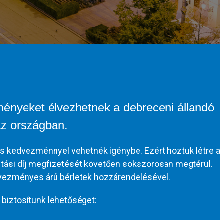
ényeket élvezhetnek a debreceni állandó
az országban.
s kedvezménnyel vehetnék igénybe. Ezért hoztuk létre a
áltási díj megfizetését követően sokszorosan megtérül.
dvezményes árú bérletek hozzárendelésével.
 biztosítunk lehetőséget: