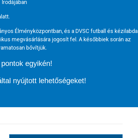
 Irodájában
att.
ányos Élményközpontban, és a DVSC futball és kézilabda
kus megvásárlására jogosít fel. A későbbiek során az
yamatosan bővítjük.
 pontok egyikén!
al nyújtott lehetőségeket!