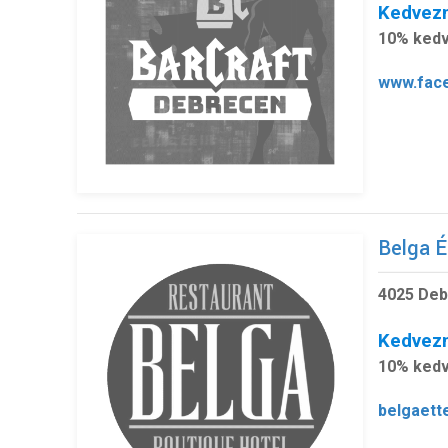
Kedvez
10% kedv
www.fac
Belga É
4025 Debr
Kedvez
10% kedv
belgaett