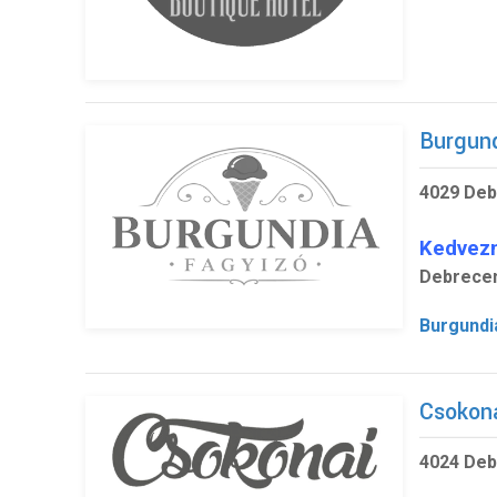
Burgun
4029 Deb
Kedvez
Debrecen
Burgund
Csokon
4024 Deb