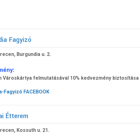
dia Fagyizó
recen, Burgundia u. 2.
mény:
 Városkártya felmutatásával 10% kedvezmény biztosítása
ia-Fagyizó FACEBOOK
ai Étterem
recen, Kossuth u. 21.