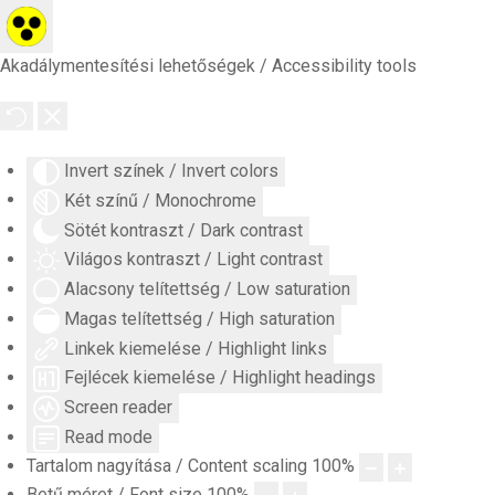
Akadálymentesítési lehetőségek / Accessibility tools
Invert színek / Invert colors
Két színű / Monochrome
Sötét kontraszt / Dark contrast
Világos kontraszt / Light contrast
Alacsony telítettség / Low saturation
Magas telítettség / High saturation
Linkek kiemelése / Highlight links
Fejlécek kiemelése / Highlight headings
Screen reader
Read mode
Tartalom nagyítása / Content scaling
100
%
Betű méret / Font size
100
%