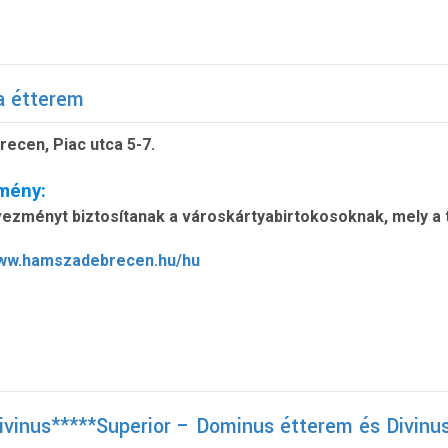
 étterem
recen, Piac utca 5-7.
mény:
ezményt biztosítanak a városkártyabirtokosoknak, mely a t
www.hamszadebrecen.hu/hu
ivinus*****Superior – Dominus étterem és Divinus