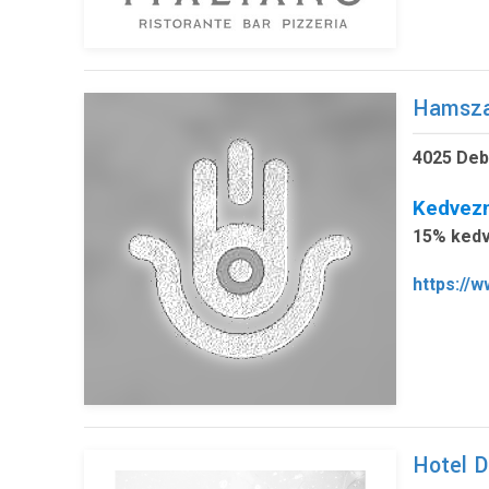
Hamsza
4025 Deb
Kedvez
15% kedv
https://
Hotel D