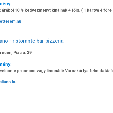
mény:
 árából 10 % kedvezményt kínálnak 4 főig. ( 1 kártya 4 főr
etterem.hu
ano - ristorante bar pizzeria
ecen, Piac u. 39.
mény:
welcome prosecco vagy limonádé Városkártya felmutatásá
aliano.hu