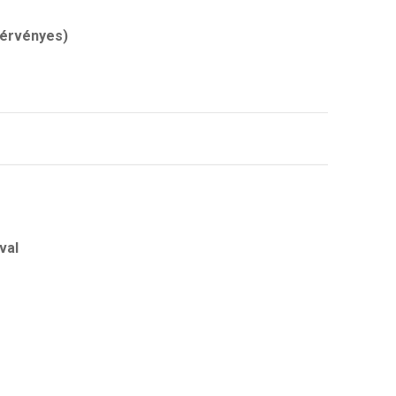
e érvényes)
val