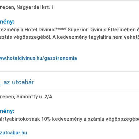
recen, Nagyerdei krt. 1
mény:
ezmény a Hotel Divinus***** Superior Divinus Éttermében és
asztás végösszegéből. A kedvezmény fagylaltra nem vehető
www.hoteldivinus.hu/gasztronomia
 az utcabár
recen, Simonffy u. 2/A
mény:
ártyabirtokosnak 10% kedvezmény a számla végösszegéből
zutcabar.hu