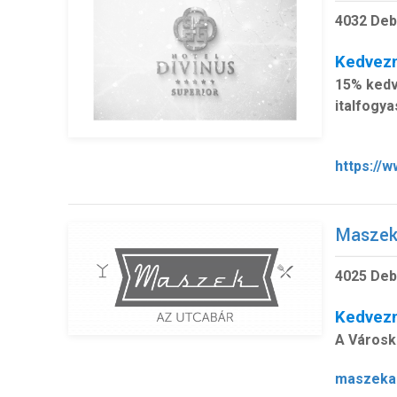
4032 Deb
Kedvez
15% kedv
italfogy
https://
Maszek,
4025 Deb
Kedvez
A Városk
maszeka