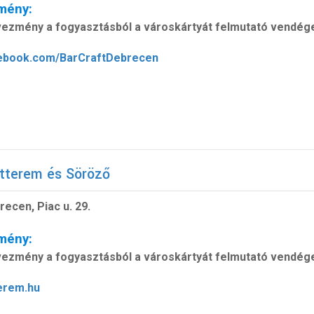
mény:
ezmény a fogyasztásból a városkártyát felmutató vendég
ebook.com/BarCraftDebrecen
tterem és Söröző
ecen, Piac u. 29.
mény:
ezmény a fogyasztásból a városkártyát felmutató vendég
erem.hu