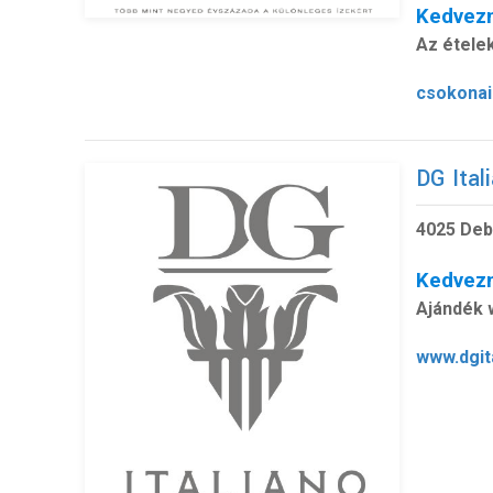
Kedvez
Az ételek
csokonai
DG Itali
4025 Debr
Kedvez
Ajándék 
www.dgit