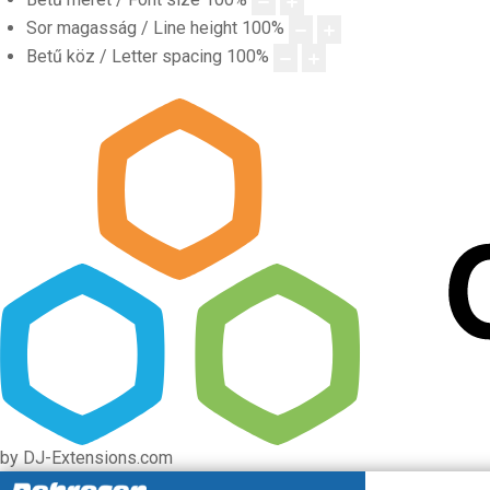
Sor magasság / Line height
100
%
Betű köz / Letter spacing
100
%
by DJ-Extensions.com