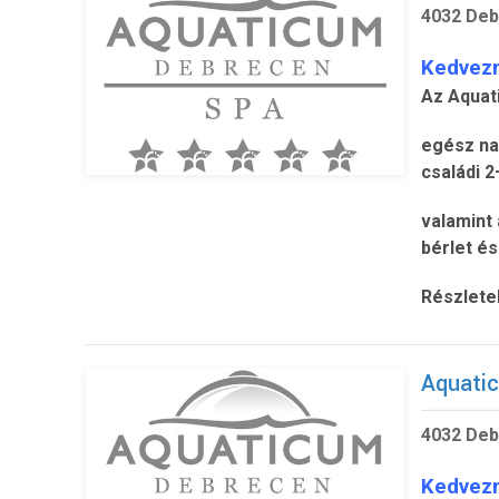
4032 Deb
Kedvez
Az Aquat
egész nap
családi 
valamint 
bérlet és
Részlete
Aquati
4032 Deb
Kedvez