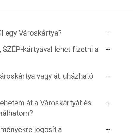
l egy Városkártya?
 SZÉP-kártyával lehet fizetni a
Városkártya vagy átruházható
vehetem át a Városkártyát és
ználhatom?
ményekre jogosít a