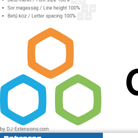
Sor magasság / Line height
100
%
Betű köz / Letter spacing
100
%
by DJ-Extensions.com