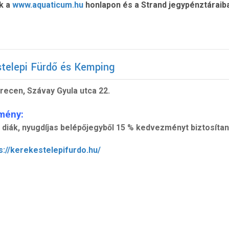
k a
www.aquaticum.hu
honlapon és a Strand jegypénztáraib
telepi Fürdő és Kemping
recen, Szávay Gyula utca 22.
mény:
, diák, nyugdíjas belépőjegyből 15 % kedvezményt biztosíta
s://kerekestelepifurdo.hu/