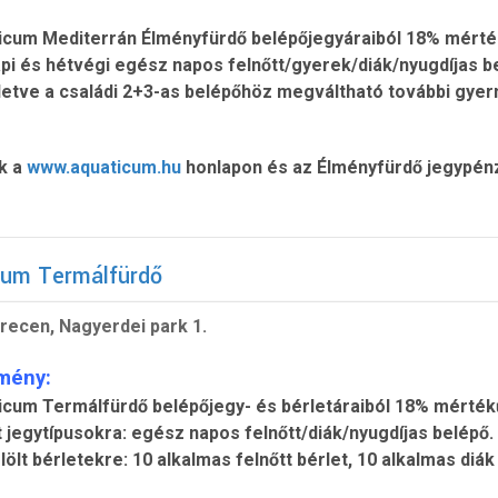
icum Mediterrán Élményfürdő belépőjegyáraiból 18% mérté
i és hétvégi egész napos felnőtt/gyerek/diák/nyugdíjas bel
illetve a családi 2+3-as belépőhöz megváltható további gye
k a
www.aquaticum.hu
honlapon és az Élményfürdő jegypénz
cum Termálfürdő
recen, Nagyerdei park 1.
mény:
icum Termálfürdő belépőjegy- és bérletáraiból 18% mérté
 jegytípusokra: egész napos felnőtt/diák/nyugdíjas belépő.
ölt bérletekre: 10 alkalmas felnőtt bérlet, 10 alkalmas diák