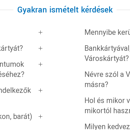
Gyakran ismételt kérdések
Mennyibe kerü
ártyát?
Bankkártyával,
Városkártyát?
entumok
léséhez?
Névre szól a 
másra?
endelkezők
Hol és mikor 
mikortól has
on, barát)
Milyen kedvez