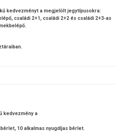
kű kedvezményt a megjelölt jegytípusokra:
épő, családi 2+1, családi 2+2 és családi 2+3-as
rmekbelépő.
táraiban.
kű kedvezmény a
 bérlet, 10 alkalmas nyugdíjas bérlet.