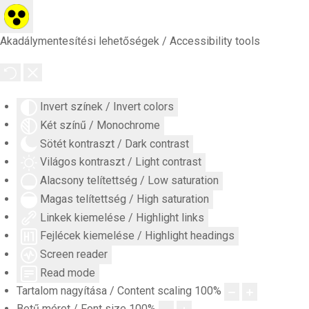
Akadálymentesítési lehetőségek / Accessibility tools
Invert színek / Invert colors
Két színű / Monochrome
Sötét kontraszt / Dark contrast
Világos kontraszt / Light contrast
Alacsony telítettség / Low saturation
Magas telítettség / High saturation
Linkek kiemelése / Highlight links
Fejlécek kiemelése / Highlight headings
Screen reader
Read mode
Tartalom nagyítása / Content scaling
100
%
Betű méret / Font size
100
%