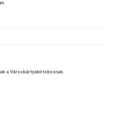
an.
nak a Városkártyabirtokosnak.