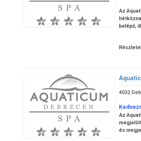
Az Aquat
hétköznap
belépő, 
Részlete
Aquati
4032 Deb
Kedvez
Az Aquat
megjelölt
és megjel