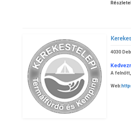
Részlete
Kerekes
4030 Deb
Kedvez
A felnőtt
Web:
http