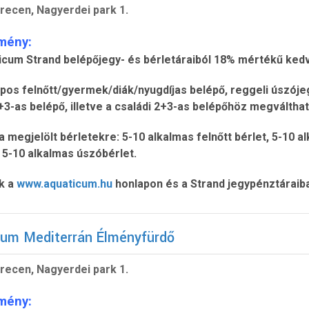
recen, Nagyerdei park 1.
mény:
icum Strand belépőjegy- és bérletáraiból 18% mértékű ked
os felnőtt/gyermek/diák/nyugdíjas belépő, reggeli úszójegy,
2+3-as belépő, illetve a családi 2+3-as belépőhöz megválth
a megjelölt bérletekre: 5-10 alkalmas felnőtt bérlet, 5-10 a
 5-10 alkalmas úszóbérlet.
k a
www.aquaticum.hu
honlapon és a Strand jegypénztáraib
cum Mediterrán Élményfürdő
recen, Nagyerdei park 1.
mény: