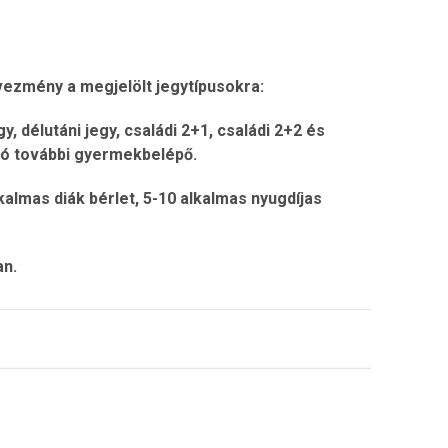
vezmény a megjelölt jegytípusokra:
 délutáni jegy, családi 2+1, családi 2+2 és
ató további gyermekbelépő.
lkalmas diák bérlet, 5-10 alkalmas nyugdíjas
an.