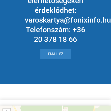
elérhetőségeken
érdeklődhet:
varoskartya@fonixinfo.hu
Telefonszám: +36
20 378 18 66
EMAIL