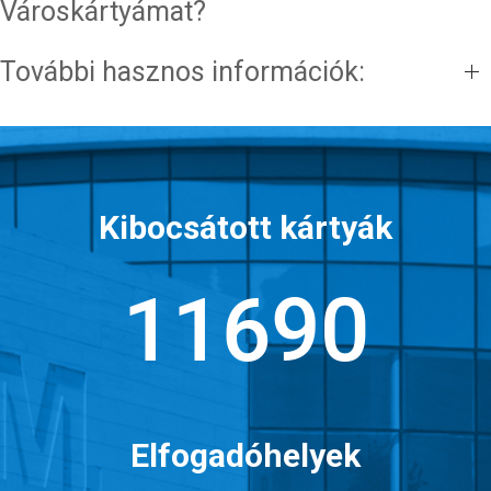
Városkártyámat?
További hasznos információk:
Kibocsátott kártyák
15941
Elfogadóhelyek