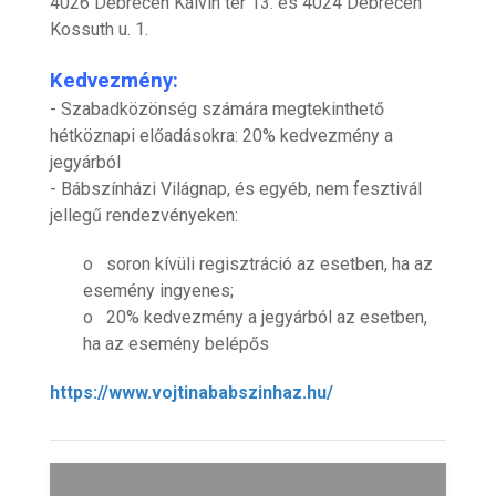
4026 Debrecen Kálvin tér 13. és 4024 Debrecen
Kossuth u. 1.
Kedvezmény:
- Szabadközönség számára megtekinthető
hétköznapi előadásokra: 20% kedvezmény a
jegyárból
- Bábszínházi Világnap, és egyéb, nem fesztivál
jellegű rendezvényeken:
o soron kívüli regisztráció az esetben, ha az
esemény ingyenes;
o 20% kedvezmény a jegyárból az esetben,
ha az esemény belépős
https://www.vojtinababszinhaz.hu/