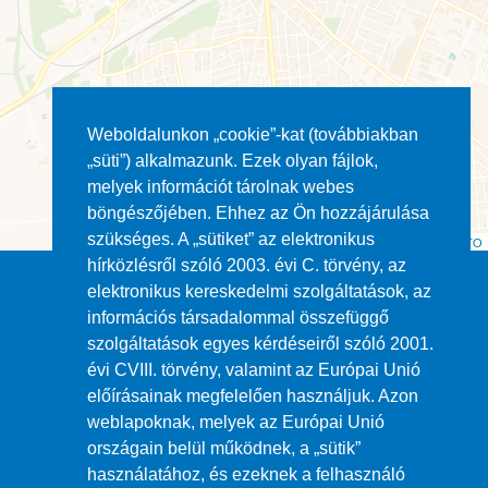
Weboldalunkon „cookie”-kat (továbbiakban
„süti”) alkalmazunk. Ezek olyan fájlok,
melyek információt tárolnak webes
böngészőjében. Ehhez az Ön hozzájárulása
szükséges. A „sütiket” az elektronikus
Leaflet
| ©
OpenStreetMap
contributors ©
CARTO
hírközlésről szóló 2003. évi C. törvény, az
elektronikus kereskedelmi szolgáltatások, az
információs társadalommal összefüggő
szolgáltatások egyes kérdéseiről szóló 2001.
évi CVIII. törvény, valamint az Európai Unió
Impresszum
előírásainak megfelelően használjuk. Azon
weblapoknak, melyek az Európai Unió
ÁSZF
országain belül működnek, a „sütik”
használatához, és ezeknek a felhasználó