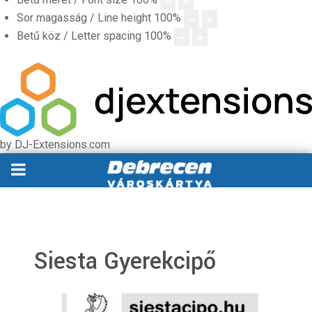
Sor magasság / Line height
100
%
Betű köz / Letter spacing
100
%
by DJ-Extensions.com
Siesta Gyerekcipő