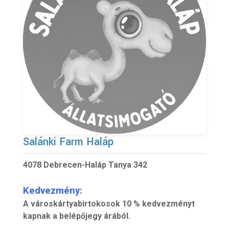
Salánki Farm Haláp
4078 Debrecen-Haláp Tanya 342
Kedvezmény:
A városkártyabirtokosok 10 % kedvezményt
kapnak a belépőjegy árából.