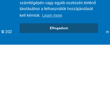
számítógépén vagy egyéb eszközén történő
Adatvédelem
tárolásához a felhasználók hozzájárulását
kell kérniük.
Learn more
Elfogadom
© 2026 Debrecen Megyei jogú Város Önkormányzata - Minden
jog fenntartva.