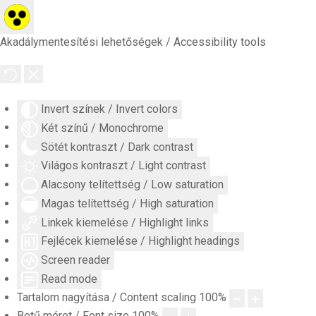
Akadálymentesítési lehetőségek / Accessibility tools
Invert színek / Invert colors
Két színű / Monochrome
Sötét kontraszt / Dark contrast
Világos kontraszt / Light contrast
Alacsony telítettség / Low saturation
Magas telítettség / High saturation
Linkek kiemelése / Highlight links
Fejlécek kiemelése / Highlight headings
Screen reader
Read mode
Tartalom nagyítása / Content scaling
100
%
Betű méret / Font size
100
%