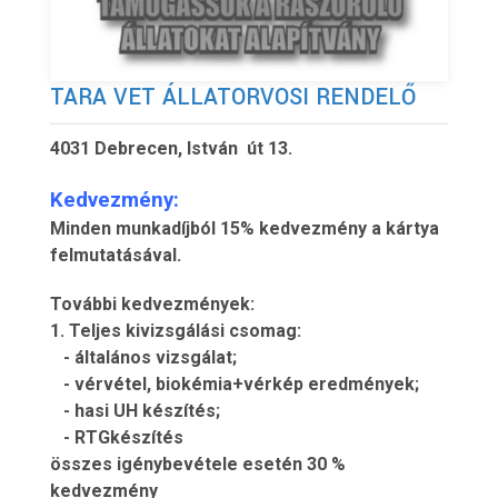
TARA VET ÁLLATORVOSI RENDELŐ
4031 Debrecen, István út 13.
Kedvezmény:
Minden munkadíjból 15% kedvezmény a kártya
felmutatásával.
További kedvezmények:
1. Teljes kivizsgálási csomag:
- általános vizsgálat;
- vérvétel, biokémia+vérkép eredmények;
- hasi UH készítés;
- RTGkészítés
összes igénybevétele esetén 30 %
kedvezmény