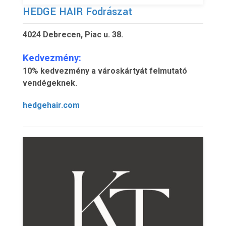
HEDGE HAIR Fodrászat
4024 Debrecen, Piac u. 38.
Kedvezmény:
10% kedvezmény a városkártyát felmutató
vendégeknek.
hedgehair.com