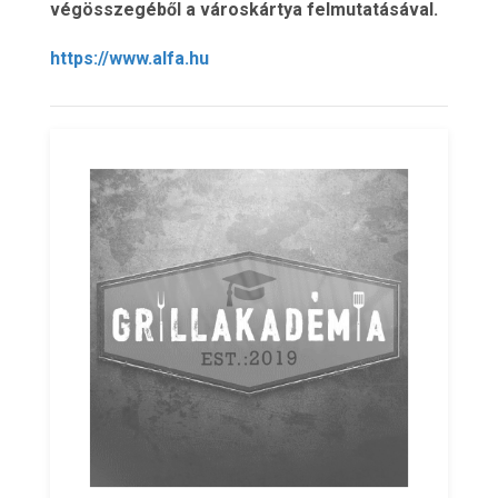
végösszegéből a városkártya felmutatásával.
https://www.alfa.hu