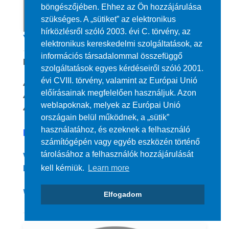
böngészőjében. Ehhez az Ön hozzájárulása
szükséges. A „sütiket” az elektronikus
hírközlésről szóló 2003. évi C. törvény, az
YETTEL
elektronikus kereskedelmi szolgáltatások, az
információs társadalommal összefüggő
Debreceni üzleteink:
szolgáltatások egyes kérdéseiről szóló 2001.
évi CVIII. törvény, valamint az Európai Unió
4024 Debrecen, Kossuth utca 8.
előírásainak megfelelően használjuk. Azon
4024 Debrecen, Csapó utca 30.
weblapoknak, melyek az Európai Unió
4031 Debrecen, Kishegyesi út 1-11.
országain belül működnek, a „sütik”
használatához, és ezeknek a felhasználó
Kedvezmény:
számítógépén vagy egyéb eszközén történő
tárolásához a felhasználók hozzájárulását
Városkártya birtokosok számára
kell kérniük.
Learn more
kedvezményes flottamcsomag.
www.yettel.hu
Elfogadom