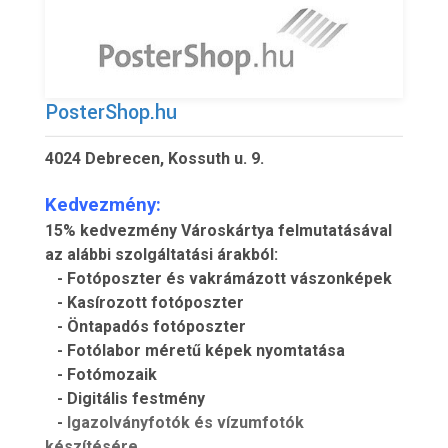
PosterShop.hu
4024 Debrecen, Kossuth u. 9.
Kedvezmény:
15% kedvezmény Városkártya felmutatásával
az alábbi szolgáltatási árakból:
- Fotóposzter és vakrámázott vászonképek
- Kasírozott fotóposzter
- Öntapadós fotóposzter
- Fotólabor méretű képek nyomtatása
- Fotómozaik
- Digitális festmény
-
Igazolványfotók és vízumfotók
készítésére