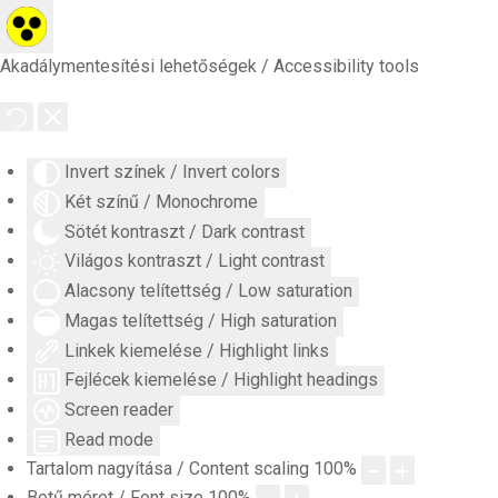
Akadálymentesítési lehetőségek / Accessibility tools
Invert színek / Invert colors
Két színű / Monochrome
Sötét kontraszt / Dark contrast
Világos kontraszt / Light contrast
Alacsony telítettség / Low saturation
Magas telítettség / High saturation
Linkek kiemelése / Highlight links
Fejlécek kiemelése / Highlight headings
Screen reader
Read mode
Tartalom nagyítása / Content scaling
100
%
Betű méret / Font size
100
%