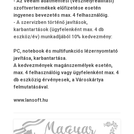
- Az Veeam adatmentési (vészhelyreállítási)
szoftvertermékek előfizetése esetén
ingyenes bevezetés max. 4 felhasználóig.
-
A szervizben történő javítások,
karbantartások (ügyfelenként max. 4 db
eszköz/év) munkadíjából 10% kedvezmény:
PC, notebook és multifunkciós lézernyomtató
javítása, karbantartása.
A kedvezmények magánszemélyek esetén,
max. 4 felhasználóig vagy ügyfelenként max. 4
db eszközig érvényesek, a Városkártya
felmutatásával.
www.lansoft.hu