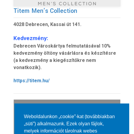
Titem Men’s Collection
4028 Debrecen, Kassai út 141.
Kedvezmény:
Debrecen Városkártya felmutatásával 10%
kedvezmény öltöny vásárlásra és készítésre
(a kedvezmény a kiegészítőkre nem
vonatkozik).
https://titem.hu/
Weboldalunkon „cookie”-kat (továbbiakban
„süti”) alkalmazunk. Ezek olyan fájlok,
melyek információt tárolnak webes