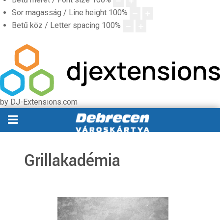
Sor magasság / Line height
100
%
Betű köz / Letter spacing
100
%
by DJ-Extensions.com
Grillakadémia