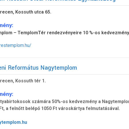
recen, Kossuth utca 65.
mény:
plom – TemplomTér rendezvényeire 10 %-os kedvezmény 
erestemplom.hu/
eni Református Nagytemplom
recen, Kossuth tér 1.
mény:
tyabirtokosok számára 50%-os kedvezmény a Nagytemplomi B
Ft, a felnőtt belépő 1050 Ft városkártya felmutatásával.
ytemplom.hu