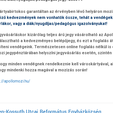
ártyabirtokos garantáltan az érvényben lévő helyáron moz
öző kedvezmények nem vonhatók össze, tehát a vendégek v
rlákor, vagy a diák/nyugdíjas/pedagógus igazolványukat!
gyvásárláskor kizárólag teljes árú jegy vásárolható az Apo
álasztható a kedvezményes belépőjegy, és ezt a foglalás át
íteni vendégeink. Természetesen online foglalás nélkül is
zi jegypénztárában helyszíni jegyvásárlás esetén, szintén
hogy minden vendégnek rendelkeznie kell városkártyával, a
hogy mindenki hozza magával a mozizás során!
s://apollomozi.hu/
en-Kossuth Utcai Református Egyházközség