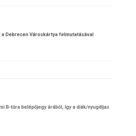
a Debrecen Városkártya felmutatásával
-túra belépőjegy árából, így a diák/nyugdíjas