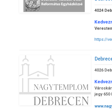
4024 Deb
Kedvez
Verestem
https://v
Debrec
4026 Deb
Kedvez
Városkár
jegy 650 
www.nag