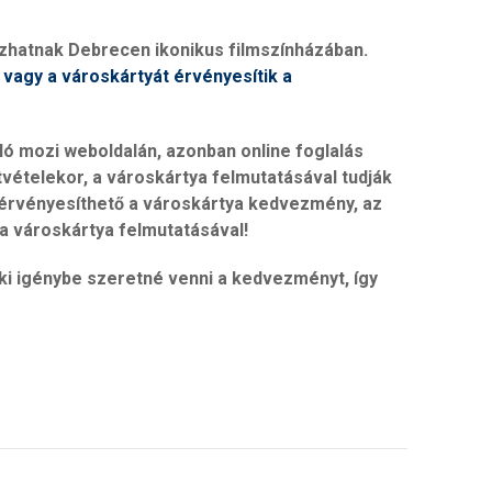
izhatnak Debrecen ikonikus filmszínházában.
agy a városkártyát érvényesítik a
lló mozi weboldalán, azonban online foglalás
vételekor, a városkártya felmutatásával tudják
 érvényesíthető a városkártya kedvezmény, az
 a városkártya felmutatásával!
ki igénybe szeretné venni a kedvezményt, így