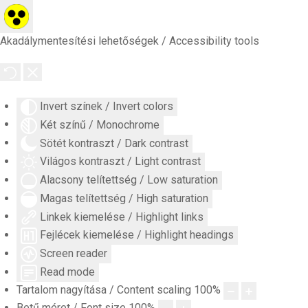
Akadálymentesítési lehetőségek / Accessibility tools
Invert színek / Invert colors
Két színű / Monochrome
Sötét kontraszt / Dark contrast
Világos kontraszt / Light contrast
Alacsony telítettség / Low saturation
Magas telítettség / High saturation
Linkek kiemelése / Highlight links
Fejlécek kiemelése / Highlight headings
Screen reader
Read mode
Tartalom nagyítása / Content scaling
100
%
Betű méret / Font size
100
%