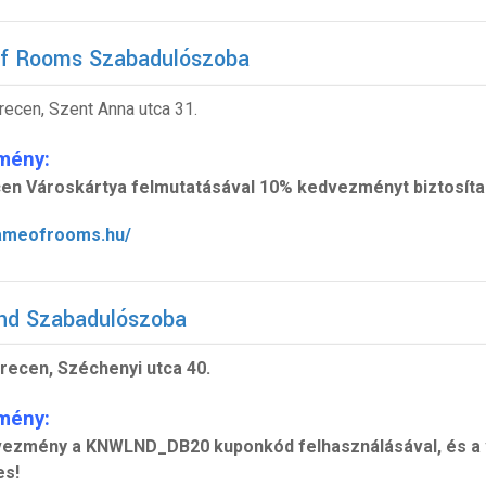
f Rooms Szabadulószoba
ecen, Szent Anna utca 31.
mény:
en Városkártya felmutatásával 10% kedvezményt biztosítana
gameofrooms.hu/
nd Szabadulószoba
recen, Széchenyi utca 40.
mény:
ezmény a KNWLND_DB20 kuponkód felhasználásával, és a v
es!