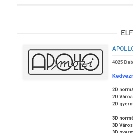
ELF
APOLL
4025 Deb
Kedv
ez
2D normál
2D Városk
2D gyerm
3D normál
3D Városk
3D gyerm