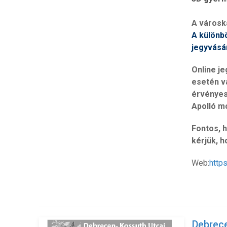
A városk
A különb
jegyvásá
Online je
esetén v
érvényes
Apolló mo
Fontos, 
kérjük, 
Web:
http
Debrec