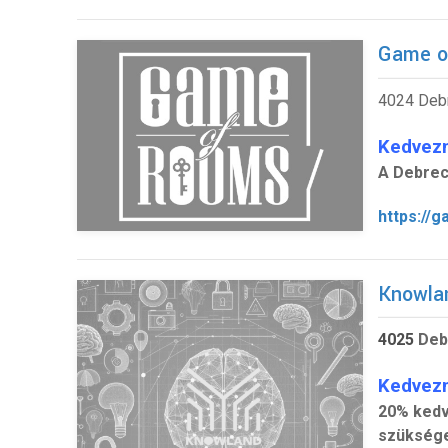
Game o
4024 Debr
Kedvez
A Debrec
https://
Knowla
4025
Deb
Kedvez
20% kedv
szükség