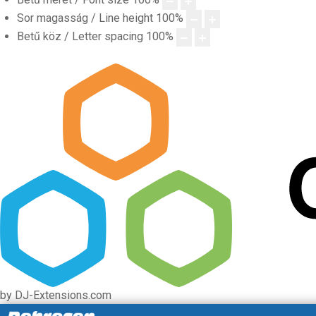
Sor magasság / Line height
100
%
Betű köz / Letter spacing
100
%
by DJ-Extensions.com