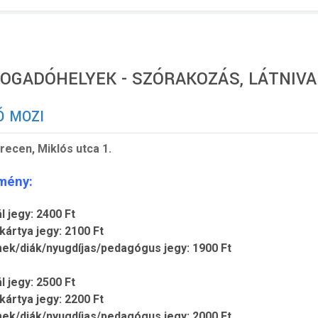
OGADÓHELYEK - SZÓRAKOZÁS, LÁTNIV
Ó MOZI
recen, Miklós utca 1.
mény:
 jegy: 2400 Ft
ártya jegy: 2100 Ft
ek/diák/nyugdíjas/pedagógus jegy: 1900 Ft
 jegy: 2500 Ft
ártya jegy: 2200 Ft
ek/diák/nyugdíjas/pedagógus jegy: 2000 Ft