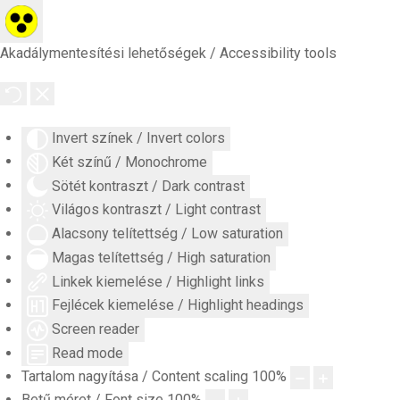
Akadálymentesítési lehetőségek / Accessibility tools
Invert színek / Invert colors
Két színű / Monochrome
Sötét kontraszt / Dark contrast
Világos kontraszt / Light contrast
Alacsony telítettség / Low saturation
Magas telítettség / High saturation
Linkek kiemelése / Highlight links
Fejlécek kiemelése / Highlight headings
Screen reader
Read mode
Tartalom nagyítása / Content scaling
100
%
Betű méret / Font size
100
%