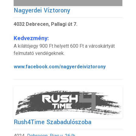
Nagyerdei Víztorony
4032 Debrecen, Pallagi út 7.
Kedvezmény:
A kilátójegy 900 Ft helyett 600 Ft a városkártyát
felmutató vendégeknek.
www.facebook.com/nagyerdeiviztorony
Rush4Time Szabadulószoba
4024
Debrecen, Piac u. 26/b