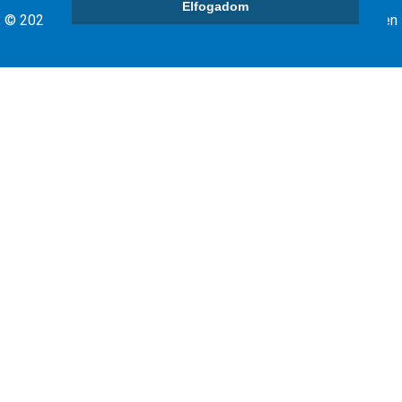
Elfogadom
© 2026 Debrecen Megyei jogú Város Önkormányzata - Minden
jog fenntartva.