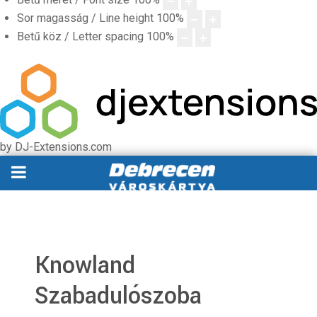
Sor magasság / Line height
100
%
Betű köz / Letter spacing
100
%
by DJ-Extensions.com
Knowland
Szabadulószoba