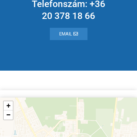
Telefonszám: +36
20 378 18 66
EMAIL
+
−