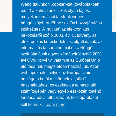
Weboldalunkon „cookie”-kat (továbbiakban
„süti”) alkalmazunk. Ezek olyan fájlok,
melyek információt tárolnak webes
böngészőjében. Ehhez az Ön hozzájárulása
szükséges. A „sütiket” az elektronikus
Leaflet
| ©
OpenStreetMap
contributors ©
CARTO
hírközlésről szóló 2003. évi C. törvény, az
elektronikus kereskedelmi szolgáltatások, az
információs társadalommal összefüggő
szolgáltatások egyes kérdéseiről szóló 2001.
évi CVIII. törvény, valamint az Európai Unió
Impresszum
előírásainak megfelelően használjuk. Azon
weblapoknak, melyek az Európai Unió
ÁSZF
országain belül működnek, a „sütik”
használatához, és ezeknek a felhasználó
számítógépén vagy egyéb eszközén történő
Adatvédelem
tárolásához a felhasználók hozzájárulását
kell kérniük.
Learn more