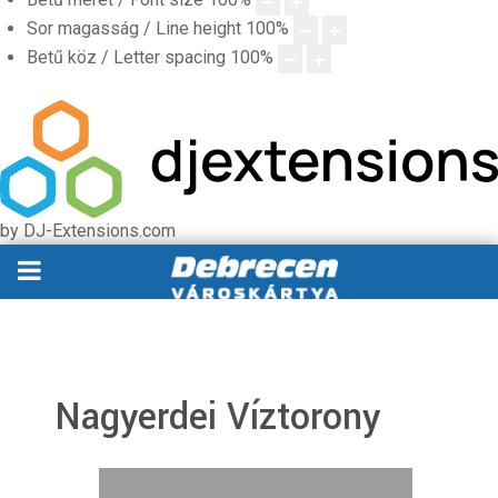
Sor magasság / Line height
100
%
Betű köz / Letter spacing
100
%
by DJ-Extensions.com
Nagyerdei Víztorony