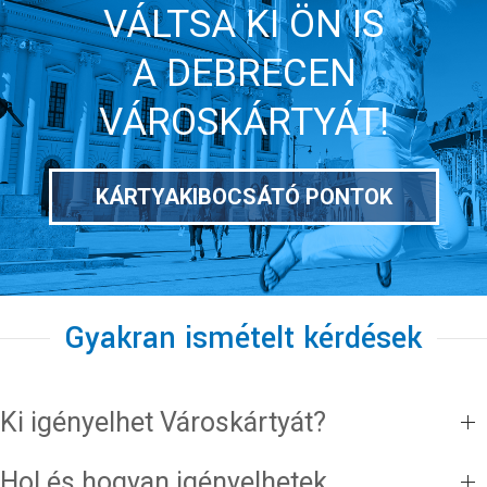
VÁLTSA KI ÖN IS
A DEBRECEN
VÁROSKÁRTYÁT!
KÁRTYAKIBOCSÁTÓ PONTOK
Gyakran ismételt kérdések
Ki igényelhet Városkártyát?
Hol és hogyan igényelhetek