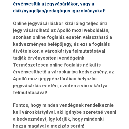
érvényesítik a jegyvásárlákor, vagy a
diák/nyugdíjas/pedagógus igazolványukat!
Online jegyvásárláskor kizárólag teljes árú
jegy vásárolható az Apolló mozi weboldalán,
azonban online foglalás esetén választható a
kedvezményes belépőjegy, és ezt a foglalás
átvételekor, a városkártya felmutatásával
tudják érvényesíteni vendégeink.
Természetesen online foglalás nélkül is
érvényesíthető a városkártya kedvezmény, az
Apolló mozi jegypénztárában helyszíni
jegyvásárlás esetén, szintén a városkártya
felmutatásával!
Fontos, hogy minden vendégnek rendelkeznie
kell városkártyával, aki igénybe szeretné venni
a kedvezményt, így kérjük, hogy mindenki
hozza magával a mozizás során!