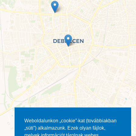
Weboldalunkon „cookie”-kat (továbbiakban
„süti”) alkalmazunk. Ezek olyan fájlok,
melyek információt tárolnak webes