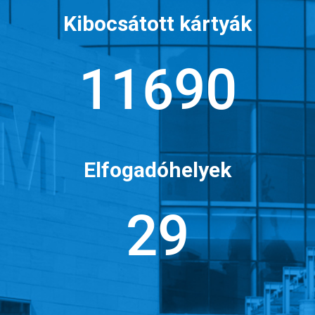
Kibocsátott kártyák
15764
Elfogadóhelyek
40