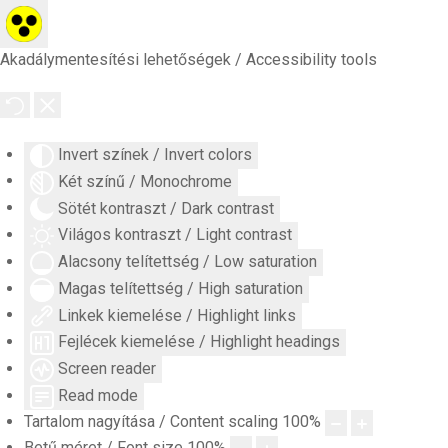
Akadálymentesítési lehetőségek / Accessibility tools
Invert színek / Invert colors
Két színű / Monochrome
Sötét kontraszt / Dark contrast
Világos kontraszt / Light contrast
Alacsony telítettség / Low saturation
Magas telítettség / High saturation
Linkek kiemelése / Highlight links
Fejlécek kiemelése / Highlight headings
Screen reader
Read mode
Tartalom nagyítása / Content scaling
100
%
Betű méret / Font size
100
%