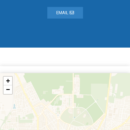
EMAIL
+
−