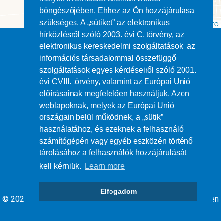
böngészőjében. Ehhez az Ön hozzájárulása
szükséges. A „sütiket” az elektronikus
Leaflet
| ©
OpenStreetMap
contributors ©
CARTO
hírközlésről szóló 2003. évi C. törvény, az
elektronikus kereskedelmi szolgáltatások, az
információs társadalommal összefüggő
szolgáltatások egyes kérdéseiről szóló 2001.
évi CVIII. törvény, valamint az Európai Unió
Impresszum
előírásainak megfelelően használjuk. Azon
weblapoknak, melyek az Európai Unió
ÁSZF
országain belül működnek, a „sütik”
használatához, és ezeknek a felhasználó
számítógépén vagy egyéb eszközén történő
Adatvédelem
tárolásához a felhasználók hozzájárulását
kell kérniük.
Learn more
Elfogadom
© 2026 Debrecen Megyei jogú Város Önkormányzata - Minden
jog fenntartva.