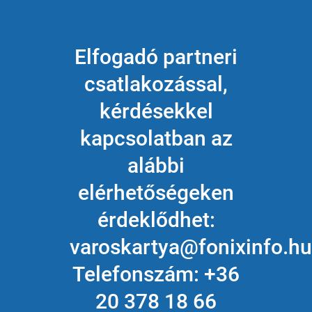
Elfogadó partneri
csatlakozással,
kérdésekkel
kapcsolatban az
alábbi
elérhetőségeken
érdeklődhet:
varoskartya@fonixinfo.hu
Telefonszám: +36
20 378 18 66