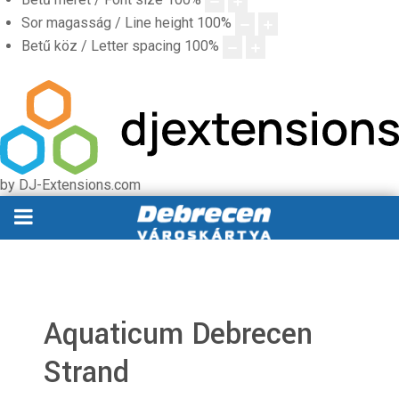
Sor magasság / Line height
100
%
Betű köz / Letter spacing
100
%
by DJ-Extensions.com
Aquaticum Debrecen
Strand