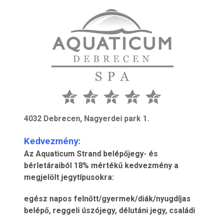
4032 Debrecen, Nagyerdei park 1.
Kedvezmény:
Az Aquaticum Strand belépőjegy- és
bérletáraiból 18% mértékű kedvezmény a
megjelölt jegytípusokra:
egész napos felnőtt/gyermek/diák/nyugdíjas
belépő, reggeli úszójegy, délutáni jegy, családi