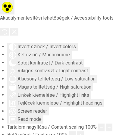
Akadálymentesítési lehetőségek / Accessibility tools
Invert színek / Invert colors
Két színű / Monochrome
Sötét kontraszt / Dark contrast
Világos kontraszt / Light contrast
Alacsony telítettség / Low saturation
Magas telítettség / High saturation
Linkek kiemelése / Highlight links
Fejlécek kiemelése / Highlight headings
Screen reader
Read mode
Tartalom nagyítása / Content scaling
100
%
Betű méret / Font size
100
%