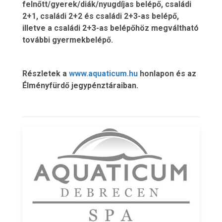
felnőtt/gyerek/diák/nyugdíjas belépő, családi
2+1, családi 2+2 és családi 2+3-as belépő,
illetve a családi 2+3-as belépőhöz megváltható
további gyermekbelépő.
Részletek a
www.aquaticum.hu
honlapon és az
Élményfürdő jegypénztáraiban.