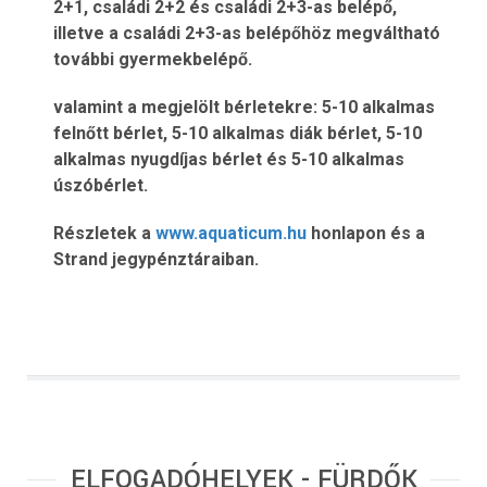
2+1, családi 2+2 és családi 2+3-as belépő,
illetve a családi 2+3-as belépőhöz megváltható
további gyermekbelépő.
valamint a megjelölt bérletekre: 5-10 alkalmas
felnőtt bérlet, 5-10 alkalmas diák bérlet, 5-10
alkalmas nyugdíjas bérlet és 5-10 alkalmas
úszóbérlet.
Részletek a
www.aquaticum.hu
honlapon és a
Strand jegypénztáraiban.
ELFOGADÓHELYEK - FÜRDŐK