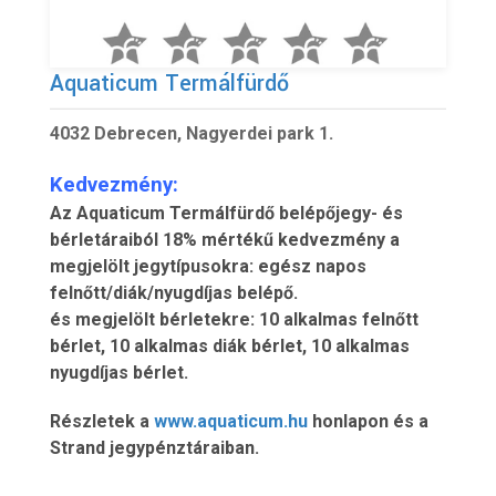
Aquaticum Termálfürdő
4032 Debrecen, Nagyerdei park 1.
Kedvezmény:
Az Aquaticum Termálfürdő belépőjegy- és
bérletáraiból 18% mértékű kedvezmény a
megjelölt jegytípusokra: egész napos
felnőtt/diák/nyugdíjas belépő.
és megjelölt bérletekre: 10 alkalmas felnőtt
bérlet, 10 alkalmas diák bérlet, 10 alkalmas
nyugdíjas bérlet.
Részletek a
www.aquaticum.hu
honlapon és a
Strand jegypénztáraiban.