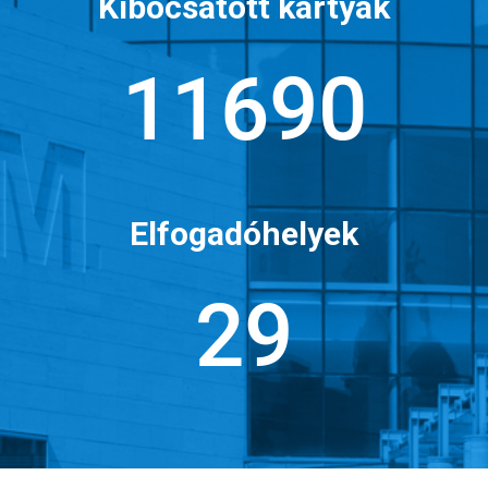
Kibocsátott kártyák
15409
Elfogadóhelyek
39