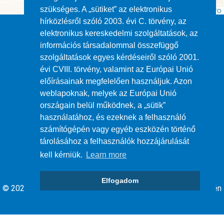
szükséges. A „sütiket” az elektronikus
Leaflet
| ©
OpenStreetMap
contributors ©
CARTO
hírközlésről szóló 2003. évi C. törvény, az
elektronikus kereskedelmi szolgáltatások, az
információs társadalommal összefüggő
szolgáltatások egyes kérdéseiről szóló 2001.
évi CVIII. törvény, valamint az Európai Unió
Impresszum
előírásainak megfelelően használjuk. Azon
weblapoknak, melyek az Európai Unió
ÁSZF
országain belül működnek, a „sütik”
használatához, és ezeknek a felhasználó
számítógépén vagy egyéb eszközén történő
Adatvédelem
tárolásához a felhasználók hozzájárulását
kell kérniük.
Learn more
Elfogadom
© 2026 Debrecen Megyei jogú Város Önkormányzata - Minden
jog fenntartva.