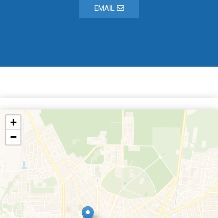
EMAIL
+
−