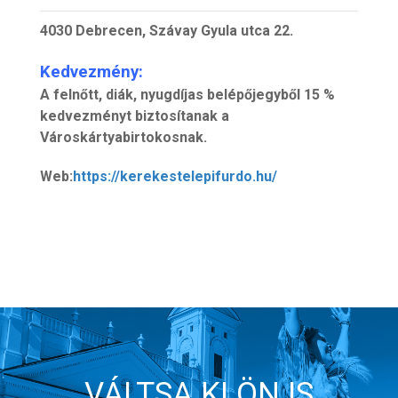
4030 Debrecen, Szávay Gyula utca 22.
Kedvezmény:
A felnőtt, diák, nyugdíjas belépőjegyből 15 %
kedvezményt biztosítanak a
Városkártyabirtokosnak.
Web:
https://kerekestelepifurdo.hu/
VÁLTSA KI ÖN IS