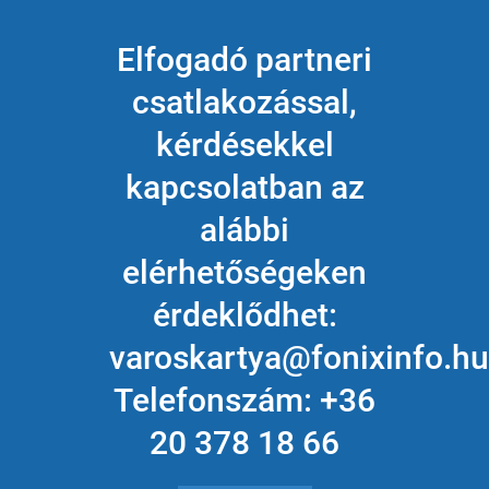
Elfogadó partneri
csatlakozással,
kérdésekkel
kapcsolatban az
alábbi
elérhetőségeken
érdeklődhet:
varoskartya@fonixinfo.hu
Telefonszám: +36
20 378 18 66