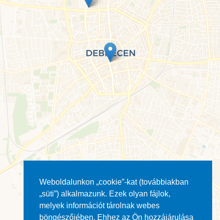
Weboldalunkon „cookie”-kat (továbbiakban
„süti”) alkalmazunk. Ezek olyan fájlok,
melyek információt tárolnak webes
böngészőjében. Ehhez az Ön hozzájárulása