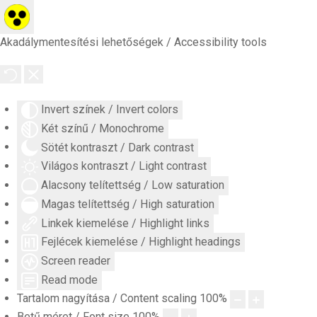
Akadálymentesítési lehetőségek / Accessibility tools
Invert színek / Invert colors
Két színű / Monochrome
Sötét kontraszt / Dark contrast
Világos kontraszt / Light contrast
Alacsony telítettség / Low saturation
Magas telítettség / High saturation
Linkek kiemelése / Highlight links
Fejlécek kiemelése / Highlight headings
Screen reader
Read mode
Tartalom nagyítása / Content scaling
100
%
Betű méret / Font size
100
%