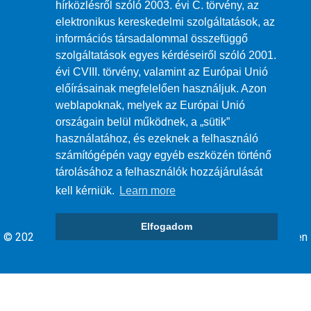
hírközlésről szóló 2003. évi C. törvény, az
elektronikus kereskedelmi szolgáltatások, az
információs társadalommal összefüggő
szolgáltatások egyes kérdéseiről szóló 2001.
évi CVIII. törvény, valamint az Európai Unió
Impresszum
előírásainak megfelelően használjuk. Azon
weblapoknak, melyek az Európai Unió
ÁSZF
országain belül működnek, a „sütik”
használatához, és ezeknek a felhasználó
számítógépén vagy egyéb eszközén történő
Adatvédelem
tárolásához a felhasználók hozzájárulását
kell kérniük.
Learn more
Elfogadom
© 2026 Debrecen Megyei jogú Város Önkormányzata - Minden
jog fenntartva.