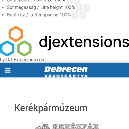
Sor magasság / Line height
100
%
Betű köz / Letter spacing
100
%
by DJ-Extensions.com
Kerékpármúzeum