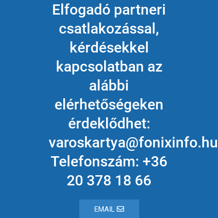
Elfogadó partneri
csatlakozással,
kérdésekkel
kapcsolatban az
alábbi
elérhetőségeken
érdeklődhet:
varoskartya@fonixinfo.hu
Telefonszám: +36
20 378 18 66
EMAIL