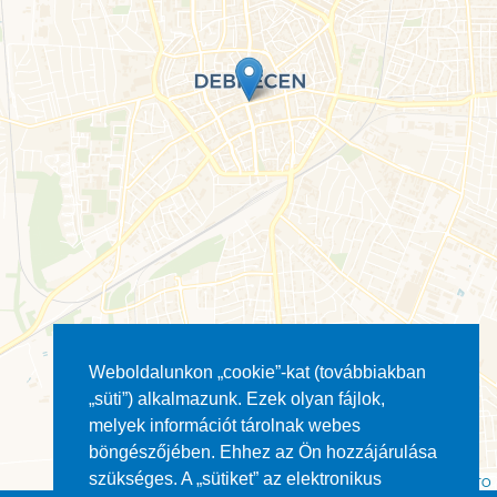
Weboldalunkon „cookie”-kat (továbbiakban
„süti”) alkalmazunk. Ezek olyan fájlok,
melyek információt tárolnak webes
böngészőjében. Ehhez az Ön hozzájárulása
szükséges. A „sütiket” az elektronikus
Leaflet
| ©
OpenStreetMap
contributors ©
CARTO